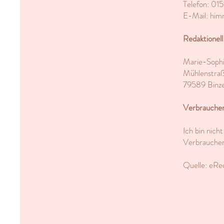
Telefon: 01
E-Mail:
him
Redaktionell
Marie-Sophi
Mühlenstra
79589 Binz
Verbrauchers
Ich bin nich
Verbraucher
Quelle: eR