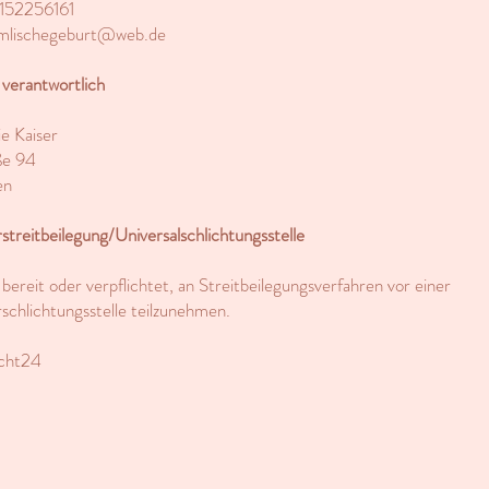
5152256161
mlischegeburt@web.de
 verantwortlich
e Kaiser
ße 94
en
treitbeilegung/Universalschlichtungsstelle
t bereit oder verpflichtet, an Streitbeilegungsverfahren vor einer
schlichtungsstelle teilzunehmen.
echt24