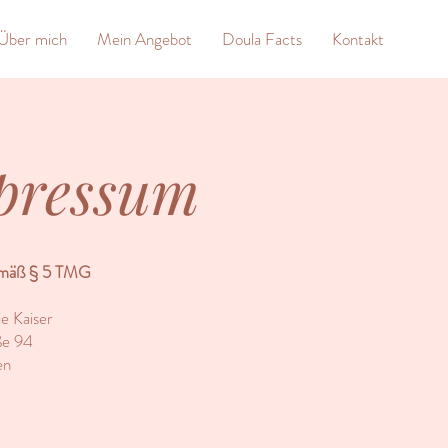
Über mich
Mein Angebot
Doula Facts
Kontakt
pressum
emäß § 5 TMG
e Kaiser
ße 94
en