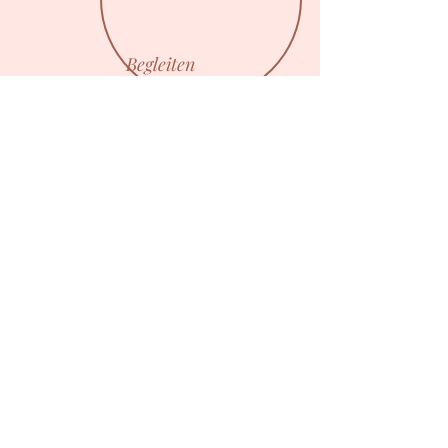
Begleiten
Dich bereits während der
Schwangerschaft auf dem Weg zu
Deiner Wunschgeburt
vollumfänglich zu begleiten, ist mein
Herzensanliegen.
Selbstverständlich reicht meine
Begleitung über die Geburt hinaus
bis zur Zeit danach.
Erfahre mehr